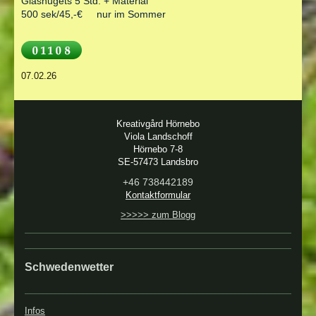
Glasnugets 5 Std. + Material
500 sek/45,-€ nur im Sommer
07.02.26
Kreativgård Hörnebo
Viola Landschoff
Hörnebo 7-8
SE-57473 Landsbro
+46 738442189
Kontaktformular
>>>>> zum Blogg
Schwedenwetter
Infos