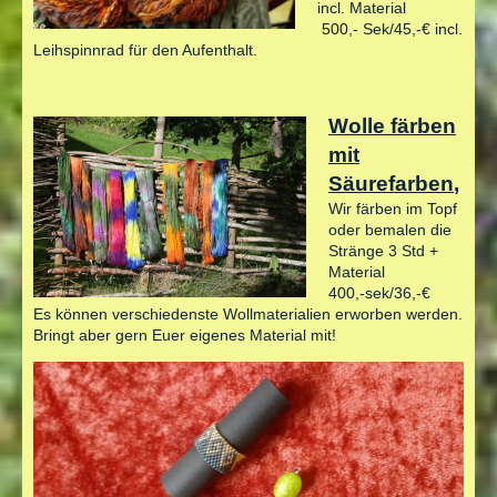
incl. Material
500
,- Sek/45,-€ incl.
Leihspinnrad für den Aufenthalt.
Wolle färben
mit
Säurefarben
,
Wir färben im Topf
oder bemalen die
Stränge 3 Std +
Material
400,-sek/36,-€
Es können verschiedenste Wollmaterialien erworben werden.
Bringt aber gern Euer eigenes Material mit!