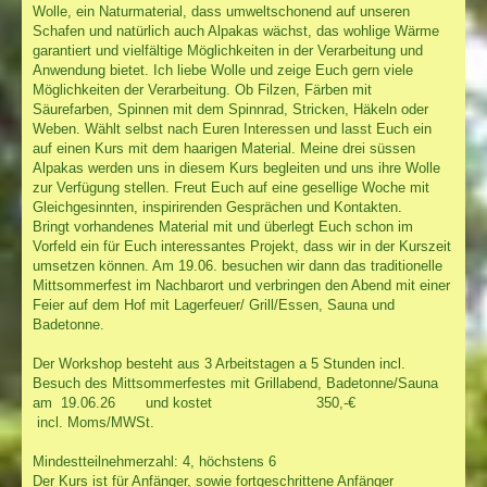
Wolle, ein Naturmaterial, dass umweltschonend auf unseren
Schafen und natürlich auch Alpakas wächst, das wohlige Wärme
garantiert und vielfältige Möglichkeiten in der Verarbeitung und
Anwendung bietet. Ich liebe Wolle und zeige Euch gern viele
Möglichkeiten der Verarbeitung. Ob Filzen, Färben mit
Säurefarben, Spinnen mit dem Spinnrad, Stricken, Häkeln oder
Weben. Wählt selbst nach Euren Interessen und lasst Euch ein
auf einen Kurs mit dem haarigen Material. Meine drei süssen
Alpakas werden uns in diesem Kurs begleiten und uns ihre Wolle
zur Verfügung stellen. Freut Euch auf eine gesellige Woche mit
Gleichgesinnten, inspirirenden Gesprächen und Kontakten.
Bringt vorhandenes Material mit und überlegt Euch schon im
Vorfeld ein für Euch interessantes Projekt, dass wir in der Kurszeit
umsetzen können. Am 19.06. besuchen wir dann das traditionelle
Mittsommerfest im Nachbarort und verbringen den Abend mit einer
Feier auf dem Hof mit Lagerfeuer/ Grill/Essen, Sauna und
Badetonne.
Der Workshop besteht aus 3 Arbeitstagen a 5 Stunden incl.
Besuch des Mittsommerfestes mit Grillabend, Badetonne/Sauna
am 19.06.26 und kostet 350,-€
incl. Moms/MWSt.
Mindestteilnehmerzahl: 4, höchstens 6
Der Kurs ist für Anfänger, sowie fortgeschrittene Anfänger