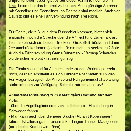
empfehlenswert. Auch gibt es auf dieser Fährlinie noch die
TT-
Line
, beide über das Internet zu buchen. Auch günstige Abfahren
mit Stenaline und Scandlines ab Rostock sind möglich. Auch von
Saßnitz gibt es eine Fährverbindung nach Trelleborg.
Für Gäste, die z.B. aus dem Ruhrgebiet kommen, bietet sich
ansonsten noch die Strecke über die A7 Richtung Dänemark an.
Hier lassen sich die beiden Brücken - GroßeBeltBrücke und dann
Öresundbrücke fahren (vielleicht für die nicht so seefesten Gäste.
Auch die Fährverbindung Grena/Dänemark - Varberg/Schweden
wurde schon erprobt - ist sehr günstig.
Die Fährkosten sind für Alleinreisende zu den Workshops recht
hoch, deshalb empfiehlt es sich Fahrgemeinschaften zu bilden.
Für Fragen bezüglich der Anreise und Fahrgemeinschaftsplanung
stehe ich gern zur Verfügung. Schreibt mir einfach kurz!
Anfahrtsbeschreibung zum Kreativgård Hörnebo mit dem
Auto:
- über die Vogelfluglinie oder von Trelleborg bis Helsingborg in
Schweden fahren.
- Man kann auch über die neue Brücke (Abfahrt Kopenhagen)
fahren. Ist allerdings mit einem 5 km langen Tunnel. Mautgebühr
(ca. gleiche Kosten wie Fähre) .