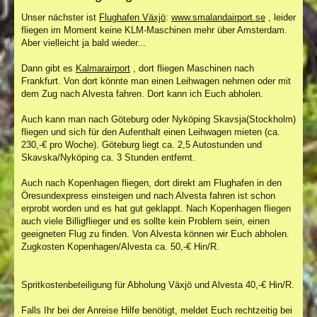
Unser nächster ist
Flughafen Växjö
:
www.smalandairport.se
, leider
fliegen im Moment keine KLM-Maschinen mehr über Amsterdam.
Aber vielleicht ja bald wieder...
Dann gibt es
Kalmarairport
, dort fliegen Maschinen nach
Frankfurt. Von dort könnte man einen Leihwagen nehmen oder mit
dem Zug nach Alvesta fahren. Dort kann ich Euch abholen.
Auch kann man nach Göteburg oder Nyköping Skavsja(Stockholm)
fliegen und sich für den Aufenthalt einen Leihwagen mieten (ca.
230,-€ pro Woche). Göteburg liegt ca. 2,5 Autostunden und
Skavska/Nyköping ca. 3 Stunden entfernt.
Auch nach Kopenhagen fliegen, dort direkt am Flughafen in den
Öresundexpress einsteigen und nach Alvesta fahren ist schon
erprobt worden und es hat gut geklappt. Nach Kopenhagen fliegen
auch viele Billigflieger und es sollte kein Problem sein, einen
geeigneten Flug zu finden. Von Alvesta können wir Euch abholen.
Zugkosten Kopenhagen/Alvesta ca. 50,-€ Hin/R.
Spritkostenbeteiligung für Abholung Växjö und Alvesta 40,-€ Hin/R.
Falls Ihr bei der Anreise Hilfe benötigt, meldet Euch rechtzeitig bei