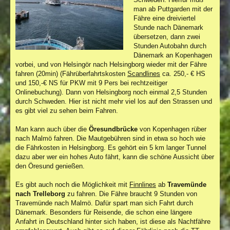
man ab Puttgarden mit der
Fähre eine dreiviertel
Stunde nach Dänemark
übersetzen, dann zwei
Stunden Autobahn durch
Dänemark an Kopenhagen
vorbei, und von Helsingör nach Helsingborg wieder mit der Fähre
fahren (20min) (Fährüberfahrtskosten
Scandlines
ca. 250,- € HS
und 150,-€ NS für PKW mit 9 Pers bei rechtzeitiger
Onlinebuchung). Dann von Helsingborg noch einmal 2,5 Stunden
durch Schweden. Hier ist nicht mehr viel los auf den Strassen und
es gibt viel zu sehen beim Fahren.
Man kann auch über die
Öresundbrücke
von Kopenhagen rüber
nach Malmö fahren. Die Mautgebühren sind in etwa so hoch wie
die Fährkosten in Helsingborg. Es gehört ein 5 km langer Tunnel
dazu aber wer ein hohes Auto fährt, kann die schöne Aussicht über
den Öresund genießen.
Es gibt auch noch die Möglichkeit mit
Finnlines
ab
Travemünde
nach Trelleborg
zu fahren. Die Fähre braucht 9 Stunden von
Travemünde nach Malmö. Dafür spart man sich Fahrt durch
Dänemark. Besonders für Reisende, die schon eine längere
Anfahrt in Deutschland hinter sich haben, ist diese als Nachtfähre