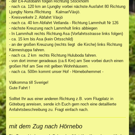
- der E4-Autobahn folgen Richtung Stockholm
- nach ca. 120 km an Ljungby vorbei nächste Ausfahrt 80 Richtung
Ljungby Norra /Richtung Kalmar/Växjö.
- Kreisverkehr 2. Abfahrt Växjö
- nach ca. 40 km Abfahrt Vetlanda - Richtung Lammhult Nr 126
- nächste Kreuzung nach Lammhult links abbiegen
- In Lammhult rechts Richtung Asa (Vorfahrtsstrasse links folgen)
- ca. 15 km bis Asa (kein Ortsschild)
- an der großen Kreuzung (rechts liegt die Kirche) links Richtung
Kännestuppa fahren.
- nach ca. 2 km rechts Richtung Huluboda fahren.
- von dort immer geradeaus (ca.6 Km) am See vorbei durch einen
großen Hof am See mit gelben Wohnhäusern.
- nach ca. 500m kommt unser Hof - Hörnebohemmet -
Välkomma till Sverige!
Gute Fahrt !
Solltet Ihr aus einer anderen Richtung z.B. vom Flugplatz in
Göteburg anreisen, sende ich Euch gern noch eine detaillierte
Anfahrtsbeschreibung zu. Fragt einfach nach.
mit dem Zug nach Hörnebo