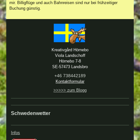
mir. Billigflüge und auch Bahnreisen sind nur bei frühzeitiger
Buchung günstig.
Kreativgård Hörnebo
Viola Landschoff
Hörnebo 7-8
SE-57473 Landsbro
+46 738442189
Kontaktformular
>>>>> zum Blogg
Schwedenwetter
Infos