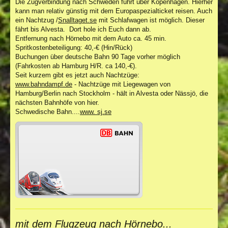
Die Zugverbindung nach Schweden führt über Kopenhagen. Hierher
kann man relativ günstig mit dem Europaspezialticket reisen. Auch
ein Nachtzug /
Snalltaget.se
mit Schlafwagen ist möglich. Dieser
fährt bis Alvesta. Dort hole ich Euch dann ab.
Entfernung nach Hörnebo mit dem Auto ca. 45 min.
Spritkostenbeteiligung: 40,-€ (Hin/Rück)
Buchungen über deutsche Bahn 90 Tage vorher möglich
(Fahrkosten ab Hamburg H/R. ca 140,-€).
Seit kurzem gibt es jetzt auch Nachtzüge:
www.bahndampf.de
- Nachtzüge mit Liegewagen von
Hamburg/Berlin nach Stockholm - hält in Alvesta oder Nässjö, die
nächsten Bahnhöfe von hier.
Schwedische Bahn....
www. sj.se
mit dem Flugzeug nach Hörnebo...